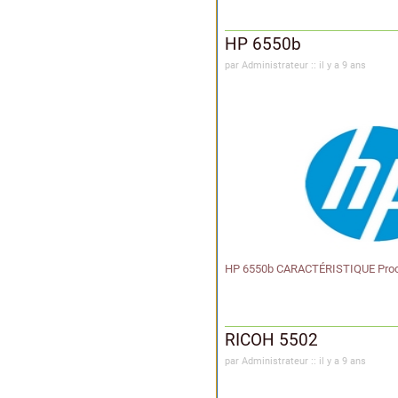
HP 6550b
par Administrateur :: il y a 9 ans
HP 6550b CARACTÉRISTIQUE Proce
RICOH 5502
par Administrateur :: il y a 9 ans