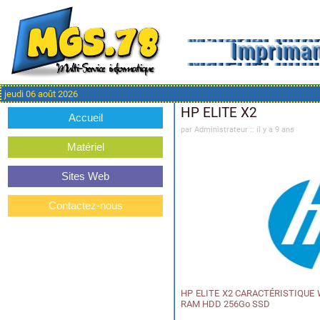
jeudi 06 août 2026
HP ELITE X2
Accueil
par Administrateur :: il y a 9 ans
Matériel
Sites Web
Contactez-nous
HP ELITE X2 CARACTÉRISTIQUE Wind
RAM HDD 256Go SSD